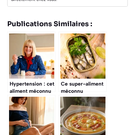
Publications Similaires :
Hypertension : cet
Ce super-aliment
aliment méconnu
méconnu
pourrait
bouleverse la
révolutionner
santé des experts
votre tension
en nutrition
artérielle