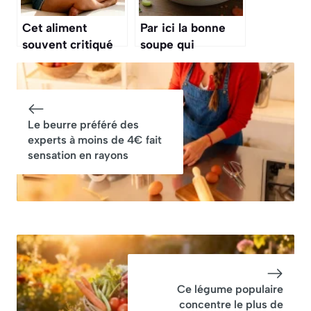
Cet aliment
Par ici la bonne
souvent critiqué
soupe qui
ferait fondre la
réchauffe ! La
graisse
recette du potage
abdominale, selon
Brighton au lard
des chercheurs
fumé
Le beurre préféré des
experts à moins de 4€ fait
sensation en rayons
Ce légume populaire
concentre le plus de