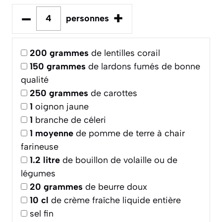
–
+
personnes
200
grammes
de lentilles corail
150
grammes
de lardons fumés de bonne
qualité
250
grammes
de carottes
1
oignon jaune
1
branche de céleri
1
moyenne
de pomme de terre à chair
farineuse
1.2
litre
de bouillon de volaille ou de
légumes
20
grammes
de beurre doux
10
cl
de crème fraîche liquide entière
sel fin