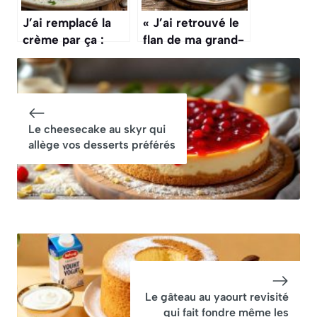
J’ai remplacé la
« J’ai retrouvé le
crème par ça :
flan de ma grand-
tout le monde
mère avec
réclame ma
seulement 3
recette (plus
ingrédients » : la
léger, bluffant !)
recette qui
cartonne
Le cheesecake au skyr qui
allège vos desserts préférés
Le gâteau au yaourt revisité
qui fait fondre même les