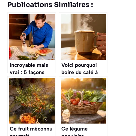
Publications Similaires :
Incroyable mais
Voici pourquoi
vrai : 5 façons
boire du café à
surprenantes
certaines heures
d’utiliser votre
change tout pour
mixeur plongeant
votre santé
Ce fruit méconnu
Ce légume