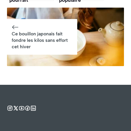
pourrait
populaire
transformer votre
concentre le plus
jardin et booster
de pesticides :
votre santé
faut-il arrêter d’en
manger ?
Ce bouillon japonais fait
fondre les kilos sans effort
cet hiver