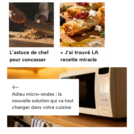
bluffantes qui font
au chocolat est la
fondre sans
pâtisserie la plus
frustration
décadente que
vous allez tester
ce mois-ci
L’astuce de chef
« J’ai trouvé LA
pour concasser
recette miracle
facilement des
pour mes apéros »
noisettes : elles ne
: mes roulés filo
rouleront plus
font sensation
partout !
(prêts en 15 min
Adieu micro-ondes : la
chrono)
nouvelle solution qui va tout
changer dans votre cuisine