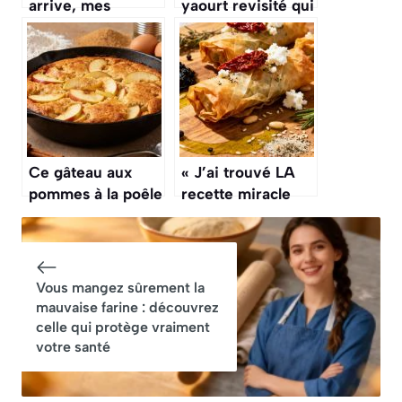
arrive, mes
yaourt revisité qui
enfants me
fait fondre même
réclament à
les sceptiques
chaque fois ces
gratins » ils les
adorent et en
veulent chaque
semaine (faciles,
Ce gâteau aux
« J’ai trouvé LA
économiques et
pommes à la poêle
recette miracle
délicieux)
fait fondre toute la
pour mes apéros »
famille
: mes roulés filo
font sensation
(prêts en 15 min
Vous mangez sûrement la
chrono)
mauvaise farine : découvrez
celle qui protège vraiment
votre santé