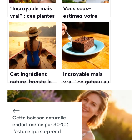
“Incroyable mais
Vous sous-
vrai” : ces plantes
estimez votre
transforment les
mixeur plongeant :
jardins en
5 usages
quelques
surprenants à
semaines
découvrir
absolument
Cet ingrédient
Incroyable mais
naturel booste la
vrai : ce gâteau au
pousse des
chocolat se
cheveux :
prépare en 10
étonnant mais vrai
minutes
Cette boisson naturelle
endort même par 30°C :
l’astuce qui surprend