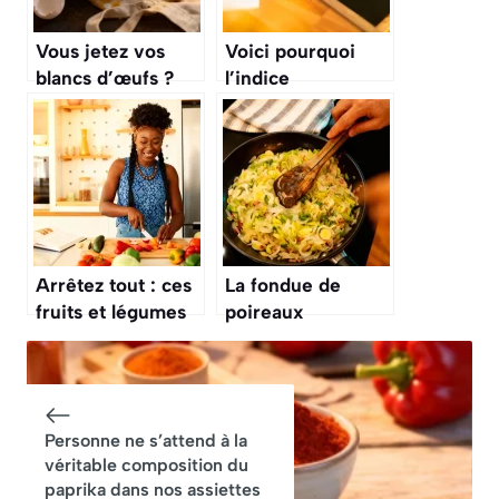
Vous jetez vos
Voici pourquoi
blancs d’œufs ?
l’indice
Voici la méthode
glycémique va
qui change tout
tout changer dans
votre perte de
poids
Arrêtez tout : ces
La fondue de
fruits et légumes
poireaux
sont meilleurs
totalement
sans être épluchés
transformée :
arrêtez cette
erreur qui gâche
Personne ne s’attend à la
tout
véritable composition du
paprika dans nos assiettes