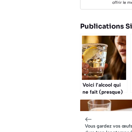
offrir le 
Publications Si
Voici l’alcool qui
ne fait (presque)
pas grossir le
ventre selon les
experts
Vous gardez vos œuf