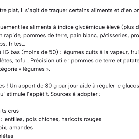
re plat, il s’agit de traquer certains aliments et d’en pri
quement les aliments à indice glycémique élevé (plus de
n rapide, pommes de terre, pain blanc, pâtisseries, pr
ps, frites…
 IG bas (moins de 50) : légumes cuits à la vapeur, fruit
ètes, tofu… Précision utile : pommes de terre et patat
tégorie « légumes ».
res ! Un apport de 30 g par jour aide à réguler le gluco
i stimule l’appétit. Sources à adopter :
its crus
 lentilles, pois chiches, haricots rouges
noix, amandes
lètes