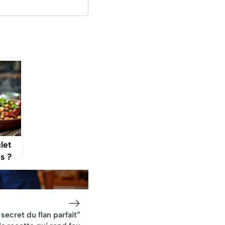
let
s ?
’y
» :
e de
otte
 secret du flan parfait”
s