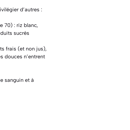
vilégier d’autres :
 70) : riz blanc,
oduits sucrés
s frais (et non jus),
es douces n’entrent
se sanguin et à