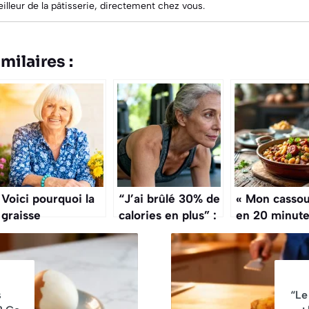
meilleur de la pâtisserie, directement chez vous.
milaires :
Voici pourquoi la
“J’ai brûlé 30% de
« Mon cassou
graisse
calories en plus” :
en 20 minute
abdominale
le sport
Mes invités n
résiste après 75
recommandé
croient pas ! 
ans et que faire
après 50 ans
voici l’astuc
enfin
Laurent Mari
s
“Le
qui sauve vo