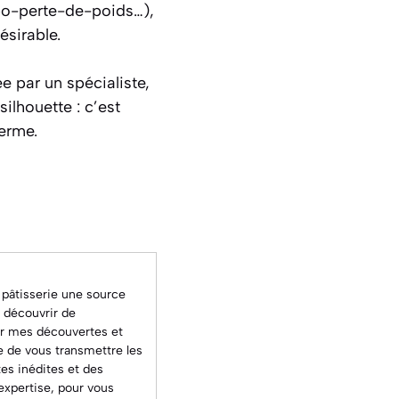
rbo-perte-de-poids…),
ésirable.
e par un spécialiste,
ilhouette : c’est
terme.
 pâtisserie une source
à découvrir de
ger mes découvertes et
ce de vous transmettre les
tes inédites
et des
'expertise, pour vous