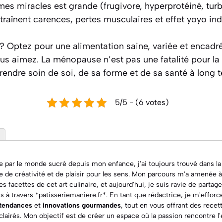
imes miracles est grande (frugivore, hyperprotéiné, tu
ntraînent carences, pertes musculaires et effet yoyo ind
 ?
Optez pour une alimentation saine, variée et encadré
us aimez.
La ménopause n’est pas une fatalité pour la s
rendre soin de soi, de sa forme et de sa santé à long 
5/5 - (6 votes)
 par le monde sucré depuis mon enfance, j'ai toujours trouvé dans la
e de créativité et de plaisir pour les sens. Mon parcours m'a amenée 
 facettes de cet art culinaire, et aujourd'hui, je suis ravie de parta
ns à travers *patisseriemaniere.fr*. En tant que rédactrice, je m'effor
 tendances
et
innovations gourmandes
, tout en vous offrant des
recet
clairés. Mon objectif est de créer un espace où la passion rencontre l