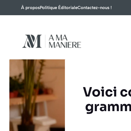
Aller
À propos
Politique Éditoriale
Contactez-nous !
au
contenu
Voici c
gramm