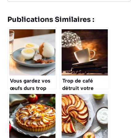
Publications Similaires :
Vous gardez vos
Trop de café
œufs durs trop
détruit votre
longtemps ? Ce
cerveau : le risque
risque souvent
que personne
ignoré
n’imagine