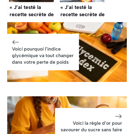
« J’ai testé la
« J’ai testé la
recette secrète de
recette secrète de
Julie Andrieu » :
Julie Andrieu » :
elle dépasse
son gâteau aux
toutes les tartes
pommes fait
aux pommes
fureur (et il est
Voici pourquoi l’indice
bien meilleur
glycémique va tout changer
qu’une tarte aux
dans votre perte de poids
pommes)
Voici la règle d’or pour
savourer du sucre sans faire