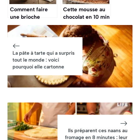
Comment faire
Cette mousse au
une brioche
chocolat en 10 min
maison soi-même
avec du cacao fait
facilement ? Je
un carton : voici
vous dévoile mes
pourquoi elle
astuces
cartonne
La pâte à tarte qui a surpris
tout le monde : voici
pourquoi elle cartonne
Ils préparent ces naans au
fromage en 8 minutes : leur