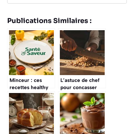
Publications Similaires :
Minceur : ces
L’astuce de chef
recettes healthy
pour concasser
bluffantes qui font
facilement des
fondre sans
noisettes : elles ne
frustration
rouleront plus
partout !