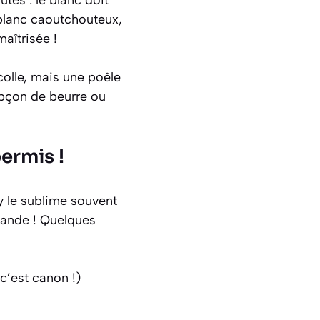
es : le blanc doit
 blanc caoutchouteux,
maîtrisée !
colle, mais une poêle
oupçon de beurre ou
ermis !
y le sublime souvent
mande ! Quelques
 c’est canon !)