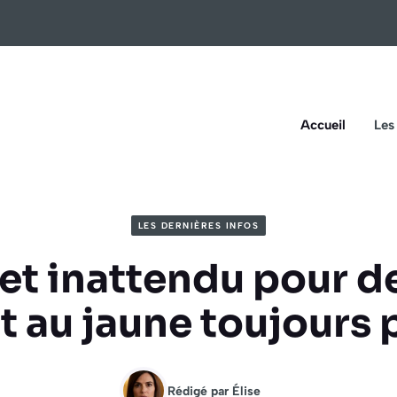
Accueil
Les
LES DERNIÈRES INFOS
ret inattendu pour d
t au jaune toujours 
Rédigé par
Élise