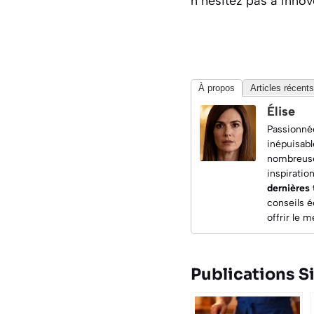
n’hésitez pas à innov
À propos
Articles récents
Élise
Passionnée
inépuisabl
nombreuses
inspiratio
dernières
conseils é
offrir le 
Publications Si