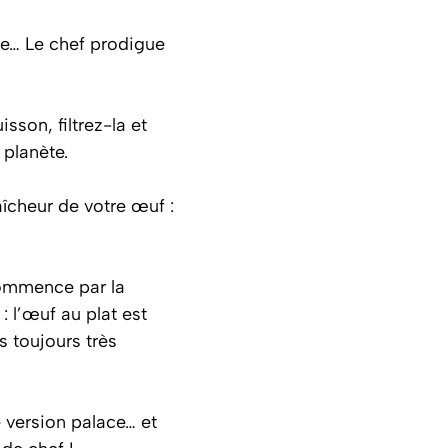
ine… Le chef prodigue
sson, filtrez-la et
 planète.
aîcheur de votre œuf :
commence par la
 l’œuf au plat est
s toujours très
 version palace… et