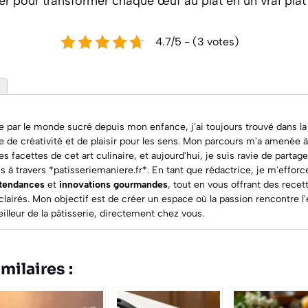
er pour transformer chaque œuf au plat en un vrai plat
4.7/5 - (3 votes)
 par le monde sucré depuis mon enfance, j'ai toujours trouvé dans la
e de créativité et de plaisir pour les sens. Mon parcours m'a amenée 
 facettes de cet art culinaire, et aujourd'hui, je suis ravie de parta
ns à travers *patisseriemaniere.fr*. En tant que rédactrice, je m'effor
 tendances
et
innovations gourmandes
, tout en vous offrant des
recet
clairés. Mon objectif est de créer un espace où la passion rencontre l
meilleur de la pâtisserie, directement chez vous.
milaires :