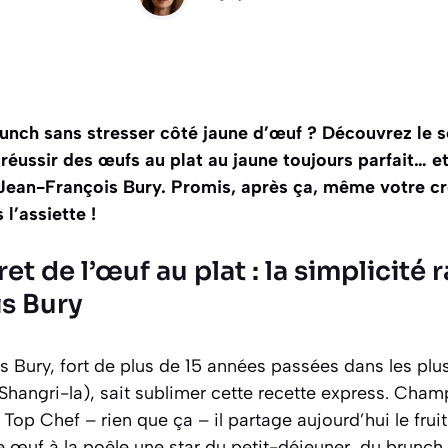
brunch sans stresser côté jaune d’œuf ? Découvrez le s
 réussir des œufs au plat au jaune toujours parfait… 
Jean-François Bury. Promis, après ça, même votre c
l’assiette !
et de l’œuf au plat : la simplicité 
s Bury
s Bury, fort de plus de 15 années passées dans les plu
 Shangri-la), sait sublimer cette recette express. Ch
de Top Chef – rien que ça – il partage aujourd’hui le fru
le œuf à la poêle une star du petit-déjeuner, du brunc