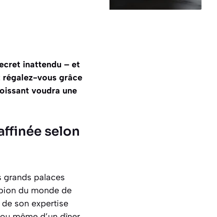
ecret inattendu – et
et régalez-vous grâce
roissant voudra une
raffinée selon
s grands palaces
ampion du monde de
it de son expertise
h ou même d’un dîner