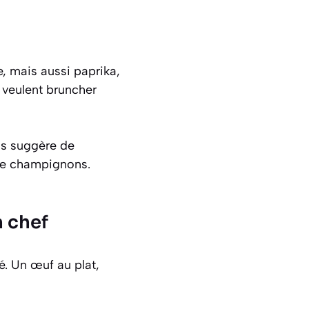
e, mais aussi paprika,
i veulent bruncher
us suggère de
 de champignons.
n chef
é. Un œuf au plat,