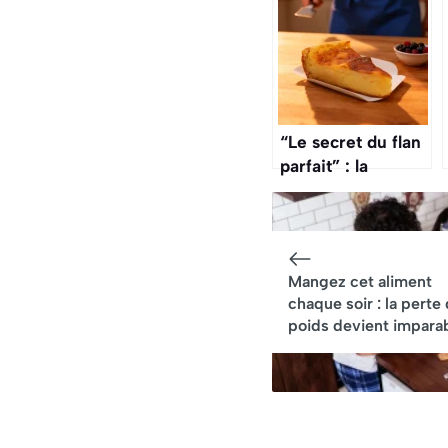
“Le secret du flan
parfait” : la
recette qui rend
fou les gourmands
Mangez cet aliment
chaque soir : la perte
poids devient impara