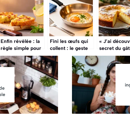
Enfin révélée : la
Fini les œufs qui
« J’ai découv
règle simple pour
collent : le geste
secret du gâ
des cakes toujours
secret d’un chef
parfait » : 3
ultra moelleux
enfin dévoilé
ingrédients, 
minutes, résu
bluffant
in
 de
ble