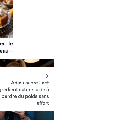
ert le
teau
10
ltat
Adieu sucre : cet
grédient naturel aide à
perdre du poids sans
effort