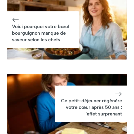
santé des experts
réclame ma
en nutrition
recette (plus
léger, bluffant !)
Voici pourquoi votre bœuf
bourguignon manque de
saveur selon les chefs
Ce petit-déjeuner régénère
votre cœur après 50 ans :
l’effet surprenant