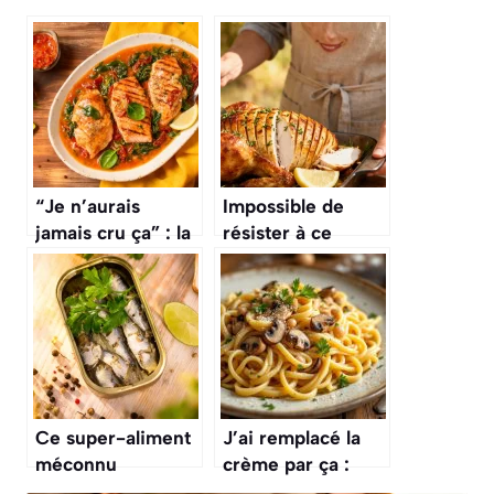
“Je n’aurais
Impossible de
jamais cru ça” : la
résister à ce
cuisson du poulet
poulet hasselback
qui retourne
: la recette qui
Internet
bluffe tout le
monde
Ce super-aliment
J’ai remplacé la
méconnu
crème par ça :
bouleverse la
tout le monde