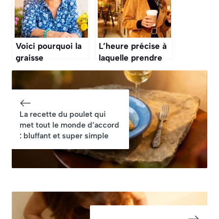
Voici pourquoi la
L’heure précise à
graisse
laquelle prendre
abdominale
son petit-
résiste après 75
déjeuner pour
ans et que faire
brûler plus de
enfin
graisse
La recette du poulet qui
met tout le monde d’accord
: bluffant et super simple