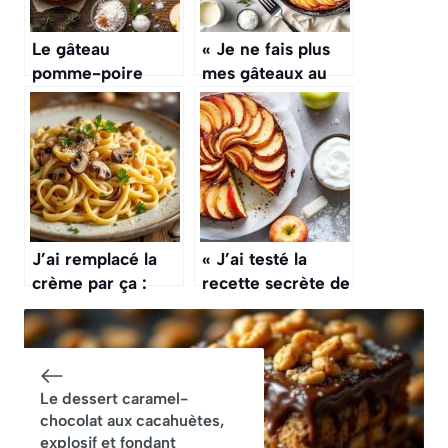
Le gâteau
« Je ne fais plus
pomme-poire
mes gâteaux au
ultra simple, idéal
four » : cette
pour les goûters
recette de gâteau
froids
aux pommes à la
poêle va vous
bluffer
J’ai remplacé la
« J’ai testé la
crème par ça :
recette secrète de
tout le monde
Julie Andrieu » :
réclame ma
son gâteau aux
recette (plus
pommes fait
léger, bluffant !)
fureur (et il est
Le dessert caramel-
bien meilleur
chocolat aux cacahuètes,
qu’une tarte aux
explosif et fondant