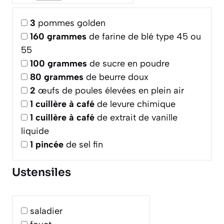
3
pommes golden
160
grammes
de farine de blé type 45 ou
55
100
grammes
de sucre en poudre
80
grammes
de beurre doux
2
œufs de poules élevées en plein air
1
cuillère à café
de levure chimique
1
cuillère à café
de extrait de vanille
liquide
1
pincée
de sel fin
Ustensiles
saladier