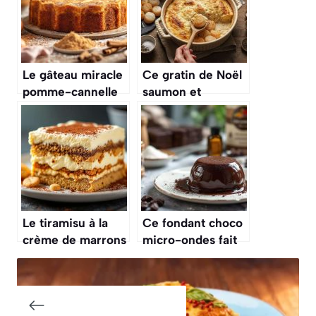
Le gâteau miracle
Ce gratin de Noël
pomme-cannelle
saumon et
qui fait l’unanimité
Saint‑Jacques fera
l’unanimité :
onctueux,
savoureux, et
parfait pour un
dîner festif
Le tiramisu à la
Ce fondant choco
crème de marrons
micro-ondes fait
noté 4,7/5
l’unanimité en 45
secondes