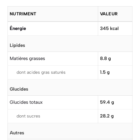
NUTRIMENT
VALEUR
Énergie
345 kcal
Lipides
Matières grasses
8.8 g
1.5 g
dont acides gras saturés
Glucides
Glucides totaux
59.4 g
28.2 g
dont sucres
Autres