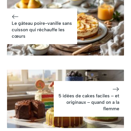
aux pommes
son gâteau aux
gardée secrète
pommes fait
pendant 20 ans
fureur (et il est
Le gâteau poire-vanille sans
bien meilleur
cuisson qui réchauffe les
qu’une tarte aux
cœurs
pommes)
5 idées de cakes faciles – et
originaux – quand on a la
flemme