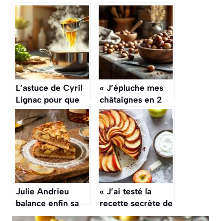
L’astuce de Cyril
« J’épluche mes
Lignac pour que
châtaignes en 2
les pâtes ne
secondes » : cette
collent plus jamais
astuce géniale va
après la cuisson
vous changer la
vie
Julie Andrieu
« J’ai testé la
balance enfin sa
recette secrète de
recette de gâteau
Julie Andrieu » :