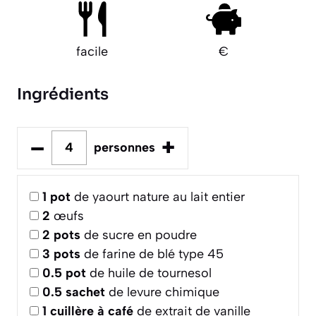
facile
€
Ingrédients
–
+
personnes
1
pot
de yaourt nature au lait entier
2
œufs
2
pots
de sucre en poudre
3
pots
de farine de blé type 45
0.5
pot
de huile de tournesol
0.5
sachet
de levure chimique
1
cuillère à café
de extrait de vanille