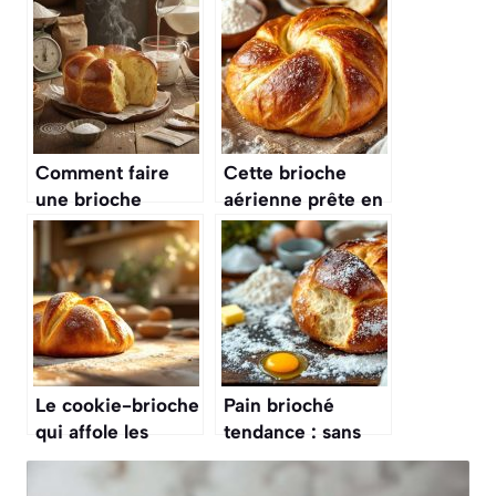
Comment faire
Cette brioche
une brioche
aérienne prête en
maison soi-même
5 min bluffe
facilement ? Je
même les
vous dévoile mes
boulangers
astuces
Le cookie-brioche
Pain brioché
qui affole les
tendance : sans
gourmands
pétrissage et
résultat bluffant