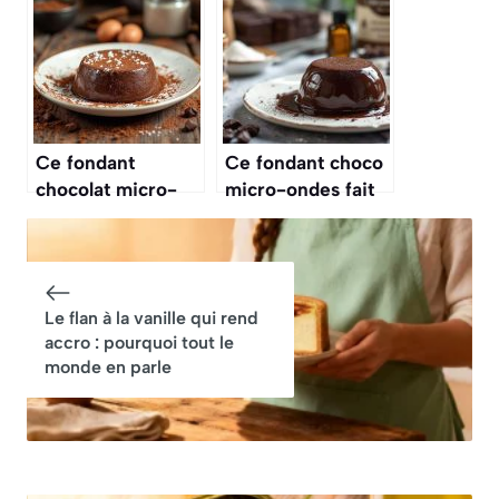
sabotent votre
réclament à
sommeil sans le
chaque fois ces
savoir
gratins » ils les
adorent et en
veulent chaque
semaine (faciles,
Ce fondant
Ce fondant choco
économiques et
chocolat micro-
micro-ondes fait
délicieux)
ondes devient
l’unanimité en 45
viral
secondes
Le flan à la vanille qui rend
accro : pourquoi tout le
monde en parle