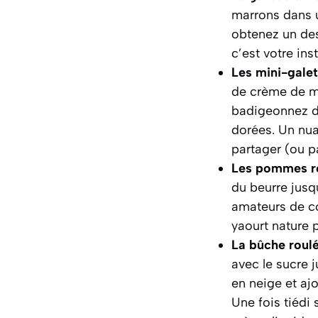
marrons dans u
obtenez un de
c’est votre inst
Les mini-galet
de crème de ma
badigeonnez d’
dorées. Un nua
partager (ou p
Les pommes rô
du beurre jusq
amateurs de co
yaourt nature 
La bûche roulé
avec le sucre j
en neige et aj
Une fois tiédi