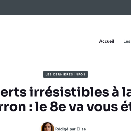
Accueil
Les
LES DERNIÈRES INFOS
erts irrésistibles à 
ron : le 8e va vous 
Rédigé par
Élise