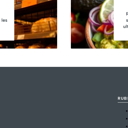
étonner
 les
ul
RUB