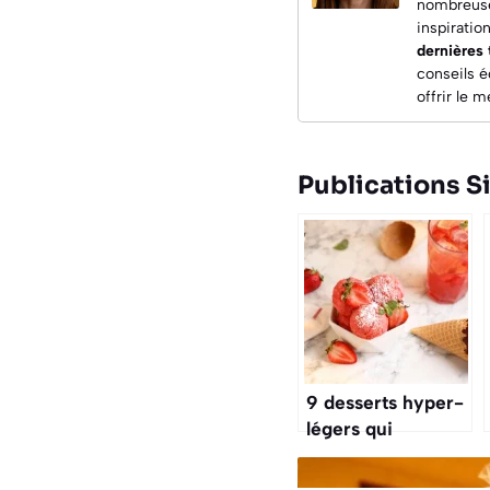
nombreuses
inspiratio
dernières
conseils é
offrir le 
Publications Si
9 desserts hyper-
légers qui
rafraîchissent
vraiment : le