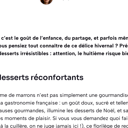
c’est le goût de l’enfance, du partage, et parfois mê
ous pensiez tout connaître de ce délice hivernal ? Pr
esserts irrésistibles : attention, le huitième risque b
desserts réconfortants
ème de marrons n’est pas simplement une gourmandise
 la gastronomie française : un goût doux, sucré et tell
 pauses gourmandes, illumine les desserts de Noël, et sai
es moments de plaisir. Si vous vous demandez quoi fai
 la cuillère, on ne juge jamais ici !), ce florilège de re