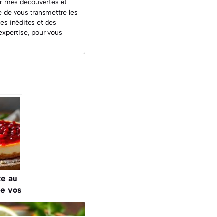
ger mes découvertes et
ce de vous transmettre les
tes inédites
et des
'expertise, pour vous
ke au
ge vos
férés