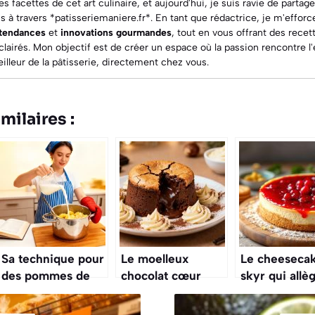
 facettes de cet art culinaire, et aujourd'hui, je suis ravie de parta
ns à travers *patisseriemaniere.fr*. En tant que rédactrice, je m'effor
 tendances
et
innovations gourmandes
, tout en vous offrant des
recet
clairés. Mon objectif est de créer un espace où la passion rencontre l
meilleur de la pâtisserie, directement chez vous.
milaires :
Sa technique pour
Le moelleux
Le cheeseca
des pommes de
chocolat cœur
skyr qui allè
terre parfaites va
marron-vanille qui
desserts pré
vraiment vous
rend accro