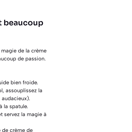
et beaucoup
la magie de la crème
eaucoup de passion.
ide bien froide.
l, assouplissez la
 audacieux).
 la spatule.
t servez la magie à
e de crème de