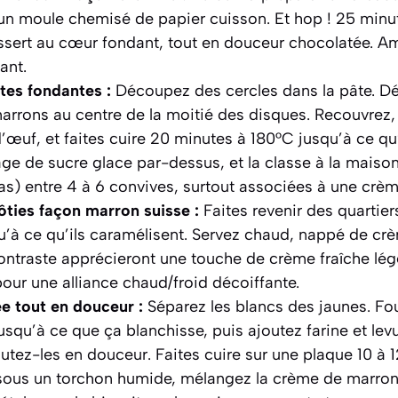
n moule chemisé de papier cuisson. Et hop ! 25 minu
ssert au cœur fondant, tout en douceur chocolatée. A
ant.
tes fondantes :
Découpez des cercles dans la pâte. Dé
rrons au centre de la moitié des disques. Recouvrez,
œuf, et faites cuire 20 minutes à 180°C jusqu’à ce qu’
ge de sucre glace par-dessus, et la classe à la maison 
as) entre 4 à 6 convives, surtout associées à une crè
ties façon marron suisse :
Faites revenir des quarti
u’à ce qu’ils caramélisent. Servez chaud, nappé de cr
ntraste apprécieront une touche de crème fraîche lég
pour une alliance chaud/froid décoiffante.
e tout en douceur :
Séparez les blancs des jaunes. Fou
usqu’à ce que ça blanchisse, puis ajoutez farine et lev
outez-les en douceur. Faites cuire sur une plaque 10 à 
 sous un torchon humide, mélangez la crème de marro