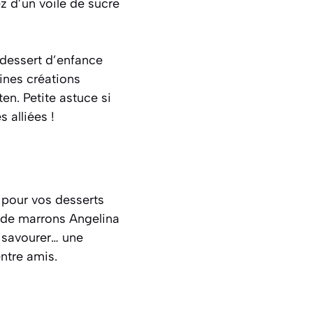
z d’un voile de sucre
 dessert d’enfance
aines créations
n. Petite astuce si
 alliées !
 pour vos desserts
e de marrons Angelina
à savourer… une
entre amis.